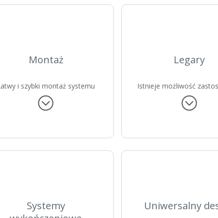
Montaż
Legary
Łatwy i szybki montaż systemu
Istnieje możliwość zasto
tarasowego ProDeck.
legarów o różnej wysok
niezależnie od podło
Systemy
Uniwersalny de