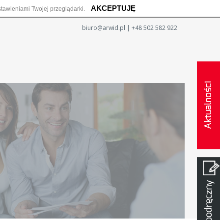
AKCEPTUJĘ
tawieniami Twojej przeglądarki.
biuro@arwid.pl
| +48 502 582 922