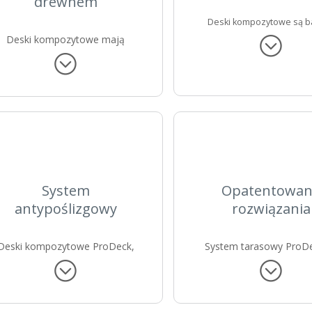
drewnem
Deski kompozytowe
są b
wytrzymałe i odporne na
Deski kompozytowe mają
przewagę nad drewnem na
warunki pogodowe jak: ś
lkonie, ponieważ nie wymagają
deszcz, czy wysokie tempe
konserwacji.
System
Opatentowa
antypoślizgowy
rozwiązania
Deski kompozytowe ProDeck,
System tarasowy ProDe
dzięki zastosowanym
funkcjonalność i este
echnologiom i konstrukcji, są w
pełni antypoślizgowe.