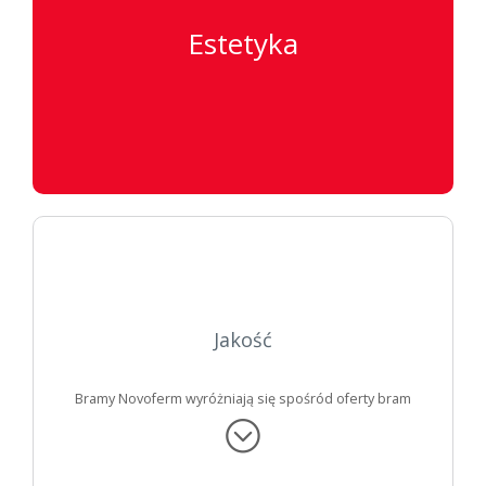
Estetyka
Jakość
Bramy Novoferm wyróżniają się spośród oferty bram
innych producentów swoim wyglądem, sprawnym
działaniem, dopracowanymi detalami oraz
wszechstronnością zastosowań.