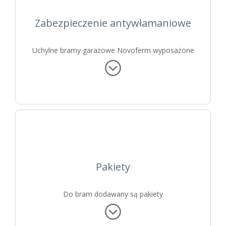
Zabezpieczenie antywłamaniowe
Uchylne bramy garażowe Novoferm wyposażone
są
niezależny od podłogi zestaw ryglujący, dzięki
czemu bramy nei da się otworzyć od zewnątrz
.
Pakiety
Do bram dodawany są
pakiety
antywłamaniowy
WK2/RC2
i
fotokomórki
w
świetle bramy.