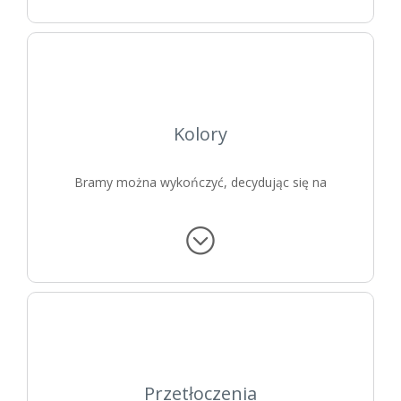
Kolory
Bramy można wykończyć, decydując się na
okleinę lub zamawiając bramę w dopasowanym
do potrzeb kolorze z palety RAL
.
Przetłoczenia