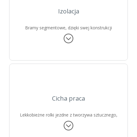
Izolacja
Bramy segmentowe, dzięki swej konstrukcji
niwelującej mostki termiczne,
zapewniają
maksymalną izolacyjność cieplną i
akustyczną
.
Cicha praca
Lekkobieżne rolki jezdne z tworzywa sztucznego,
osadzone w stabilnej ościeżnicy blokowej,
gwarantują gładki ruch i prawie bezgłośne
otwieranie/zamykanie.