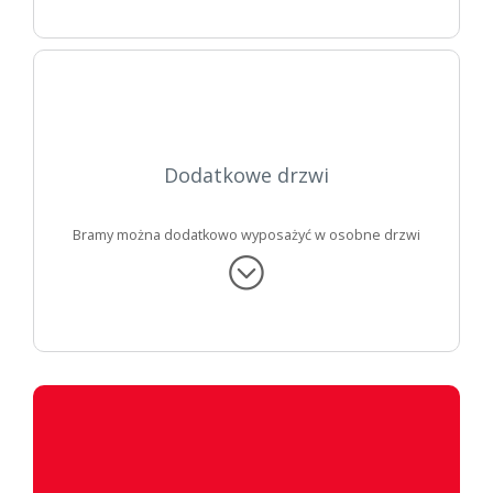
Dodatkowe drzwi
Bramy można dodatkowo wyposażyć w osobne
drzwi
przejściowe
lub dobrać odpowiednie
drzwi boczne
o
takiej samej powierzchni.