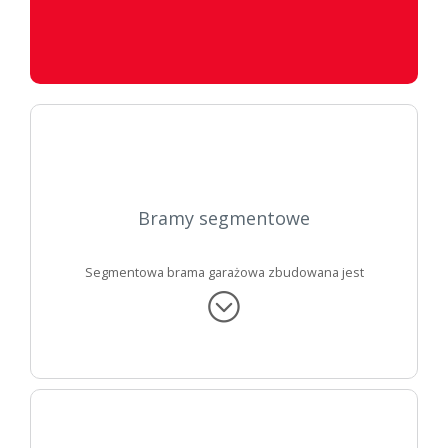
Bramy segmentowe
Segmentowa brama garażowa
zbudowana jest
z
paneli
(np. o
grubości 45 mm
),wypełnionych są
pianką poliuretanową.